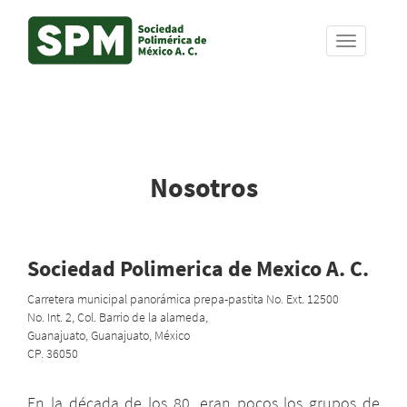
Skip
to
Nosotros
main
content
Sociedad Polimerica de Mexico A. C.
Carretera municipal panorámica prepa-pastita No. Ext. 12500
No. Int. 2, Col. Barrio de la alameda,
Guanajuato, Guanajuato, México
CP. 36050
En la década de los 80, eran pocos los grupos de