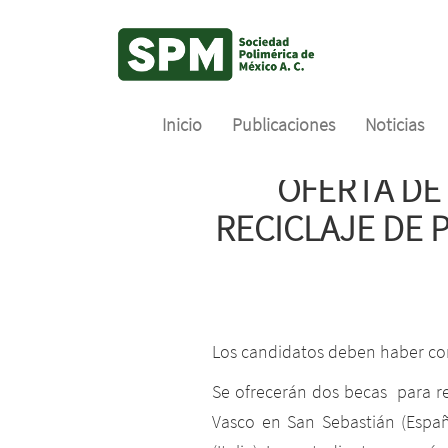
Inicio
Publicaciones
Noticias
Skip
OFERTA DE
to
main
RECICLAJE DE 
content
Los candidatos deben haber con
Se ofrecerán dos becas para rea
Vasco en San Sebastián (Españ