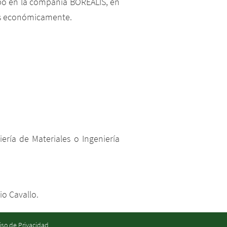
mpo en la compañía BOREALIS, en
das económicamente.
ría de Materiales o Ingeniería
io Cavallo.
iso de Privacidad