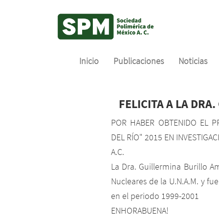
Inicio
Publicaciones
Noticias
Skip
LA SOCIEDAD POLIMÉRICA DE M
to
main
FELICITA A LA DRA
content
POR HABER OBTENIDO EL P
DEL RÍO" 2015 EN INVESTIGACI
A.C.
La Dra. Guillermina Burillo A
Nucleares de la U.N.A.M. y fu
en el periodo 1999-2001
ENHORABUENA!